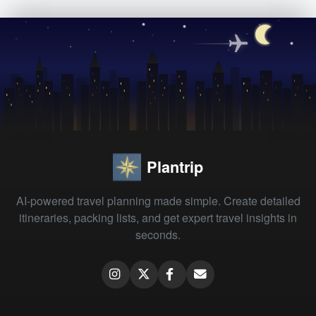
Plantrip
AI-powered travel planning made simple. Create detailed
itineraries, packing lists, and get expert travel insights in
seconds.