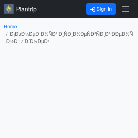
Plantrip
Sign In
Home
Ð¡ÐµÐ¼ÐµÐ¹Ð½ÑÐ¹ Ð¸ÑÐ¸Ð½ÐµÑÐ°ÑÐ¸Ð¹ ÐÐµÐ½Ñ
Ð½Ð° 7 Ð´Ð½ÐµÐ¹