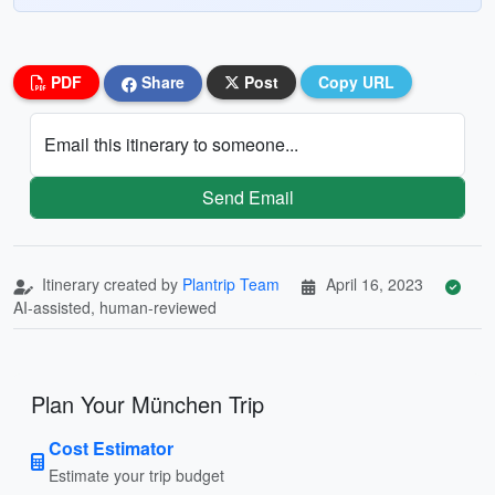
PDF
Share
Post
Copy URL
Email this itinerary to someone...
Send Email
Itinerary created by
Plantrip Team
April 16, 2023
AI-assisted, human-reviewed
Plan Your München Trip
Cost Estimator
Estimate your trip budget