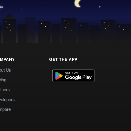
MPANY
GET THE APP
out Us
cing
tners
elopers
mpare