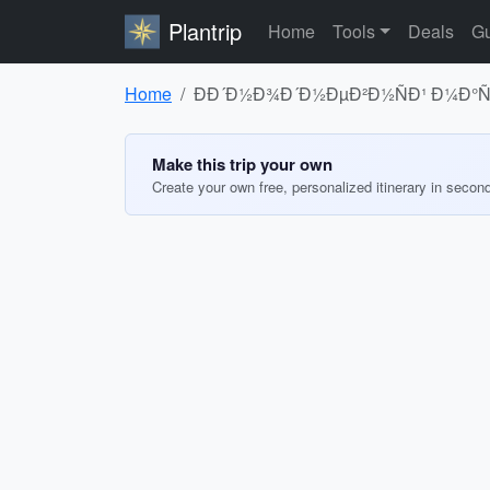
Plantrip
Home
Tools
Deals
Gu
Home
ÐÐ´Ð½Ð¾Ð´Ð½ÐµÐ²Ð½ÑÐ¹ Ð¼Ð°ÑÑ
Make this trip your own
Create your own free, personalized itinerary in secon