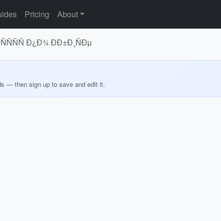
ides
Pricing
About
ÑÑÑ Ð¿Ð¾ ÐÐ±Ð¸ÑÐµ
ds — then sign up to save and edit it.