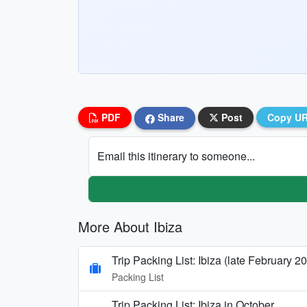
PDF
Share
Post
Copy U
Email this itinerary to someone...
More About Ibiza
Trip Packing List: Ibiza (late February 2
Packing List
Trip Packing List: Ibiza in October