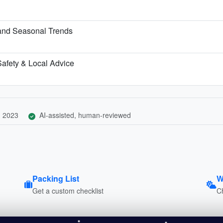
 and Seasonal Trends
 Safety & Local Advice
, 2023
AI-assisted, human-reviewed
Packing List
W
Get a custom checklist
C