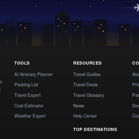
TOOLS
RESOURCES
CO
AI Itinerary Planner
Travel Guides
Ab
te
Packing List
Travel Deals
Pri
t
Travel Expert
Travel Glossary
Par
Cost Estimator
News
Dev
Weather Expert
Help Center
Co
TOP DESTINATIONS