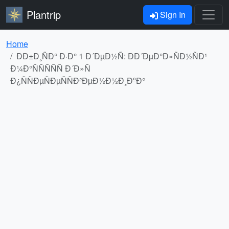
Plantrip
Sign In
Home
ÐÐ±Ð¸ÑÐ° Ð·Ð° 1 Ð´ÐµÐ½Ñ: ÐÐ´ÐµÐ°Ð»ÑÐ½ÑÐ¹
Ð¼Ð°ÑÑÑÑÑ Ð´Ð»Ñ
Ð¿ÑÑÐµÑÐµÑÑÐ²ÐµÐ½Ð½Ð¸ÐºÐ°