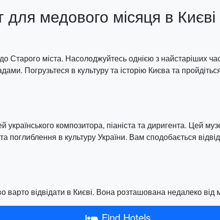
для медового місяця в Києві
до Старого міста. Насолоджуйтесь однією з найстаріших части
ами. Погрузьтеся в культуру та історію Києва та пройдіться
й українського композитора, піаніста та диригента. Цей му
а поглиблення в культуру України. Вам сподобається відвідат
во варто відвідати в Києві. Вона розташована недалеко від м
Find Hotels