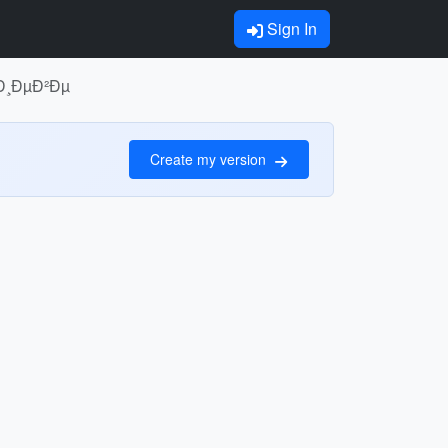
Sign In
Ð¸ÐµÐ²Ðµ
Create my version