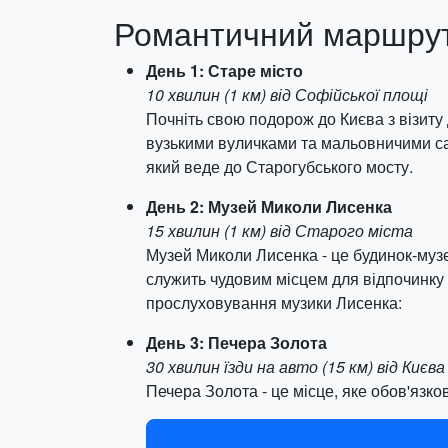
Романтичний маршрут 
День 1: Старе місто
10 хвилин (1 км) від Софійської площі
Почніть свою подорож до Києва з візиту 
вузькими вуличками та мальовничими сад
який веде до Старогубського мосту.
День 2: Музей Миколи Лисенка
15 хвилин (1 км) від Старого міста
Музей Миколи Лисенка - це будинок-музе
служить чудовим місцем для відпочинку т
прослуховування музики Лисенка:
День 3: Печера Золота
30 хвилин їзди на авто (15 км) від Києва
Печера Золота - це місце, яке обов'язко