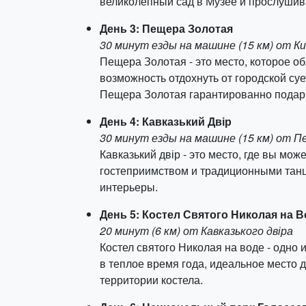
великолепный сад в Музее и прослушив
День 3: Пещера Золотая
30 минут езды на машине (15 км) от К
Пещера Золотая - это место, которое о
возможность отдохнуть от городской су
Пещера Золотая гарантированно подари
День 4: Кавказький Двір
30 минут езды на машине (15 км) от 
Кавказький двір - это место, где вы мо
гостеприимством и традиционными танца
интерьеры.
День 5: Костел Святого Николая на 
20 минут (6 км) от Кавказького двіра
Костел святого Николая на воде - одно
в теплое время года, идеальное место 
территории костела.