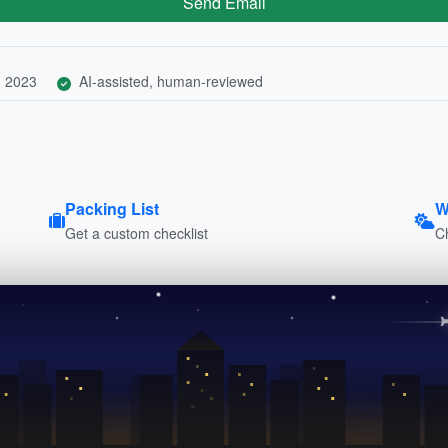
Send Email
, 2023
AI-assisted, human-reviewed
Packing List
W
Get a custom checklist
C