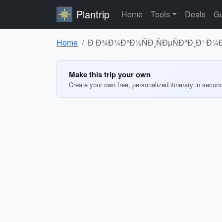
Plantrip
Home
Tools
Deals
Gu
Home
Ð Ð¾Ð¼Ð°Ð½ÑÐ¸ÑÐµÑÐºÐ¸Ð¹ Ð¼Ð°
Make this trip your own
Create your own free, personalized itinerary in secon