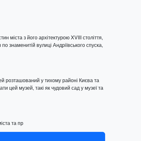
н міста з його архітектурою XVIII століття,
 по знаменитій вулиці Андріївського спуска,
зей розташований у тихому районі Києва та
и цей музей, такі як чудовий сад у музеї та
іста та пр