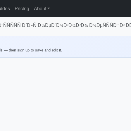
ides
Pricing
About
ÑÑÑÑÑ Ð´Ð»Ñ Ð¼ÐµÐ´Ð¾Ð²Ð¾Ð³Ð¾ Ð¼ÐµÑÑÑÐ° Ð² Ð
ds — then sign up to save and edit it.