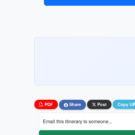
PDF
Share
Post
Copy U
Email this itinerary to someone...