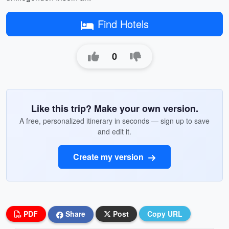
Find Hotels
0
Like this trip? Make your own version.
A free, personalized itinerary in seconds — sign up to save
and edit it.
Create my version
PDF
Share
Post
Copy URL