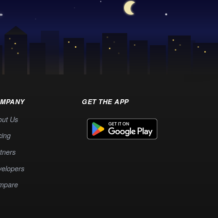
MPANY
GET THE APP
out Us
cing
tners
elopers
mpare