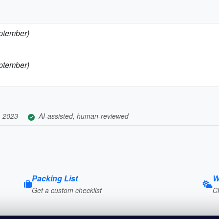
eptember)
eptember)
, 2023
AI-assisted, human-reviewed
Packing List
W
Get a custom checklist
C