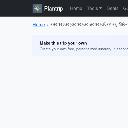
Plantrip
Home
Tools
Deals
Gu
Home
ÐÐ´Ð½Ð¾Ð´Ð½ÐµÐ²Ð½ÑÐ¹ Ð¿ÑÑ
Make this trip your own
Create your own free, personalized itinerary in secon