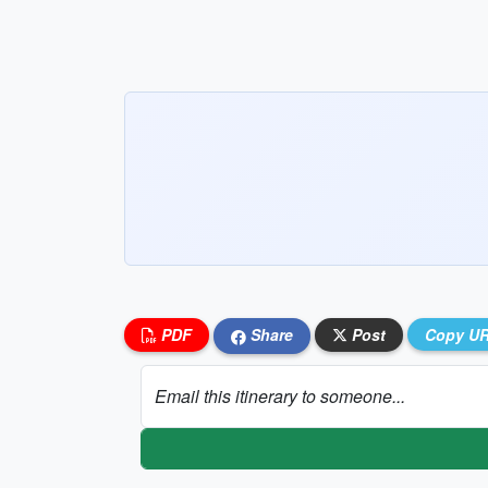
PDF
Share
Post
Copy U
Email this itinerary to someone...