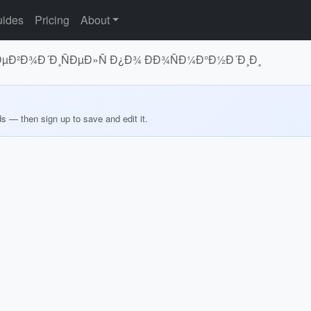
ides
Pricing
About
ÐµÐ²Ð¾Ð´Ð¸ÑÐµÐ»Ñ Ð¿Ð¾ ÐÐ¾ÑÐ¼Ð°Ð½Ð´Ð¸Ð¸
ds — then sign up to save and edit it.