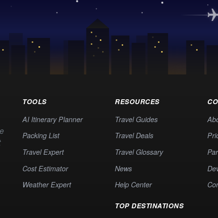
TOOLS
RESOURCES
CO
AI Itinerary Planner
Travel Guides
Ab
te
Packing List
Travel Deals
Pri
t
Travel Expert
Travel Glossary
Par
Cost Estimator
News
Dev
Weather Expert
Help Center
Co
TOP DESTINATIONS