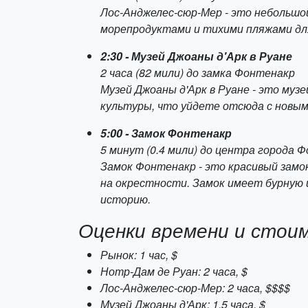
Лос-Анджелес-сюр-Мер - это небольшо
морепродуктами и тихими пляжами для
2:30 - Музей Джоаны д'Арк в Руане
2 часа (82 мили) до замка Фонтенакр
Музей Джоаны д'Арк в Руане - это муз
культуры, что уйдете отсюда с новым
5:00 - Замок Фонтенакр
5 минут (0.4 мили) до центра города 
Замок Фонтенакр - это красивый замок
на окрестности. Замок имеет бурную 
историю.
Оценки времени и стои
Рынок: 1 час, $
Нотр-Дам де Руан: 2 часа, $
Лос-Анджелес-сюр-Мер: 2 часа, $$$$
Музей Джоаны д'Арк: 1.5 часа, $