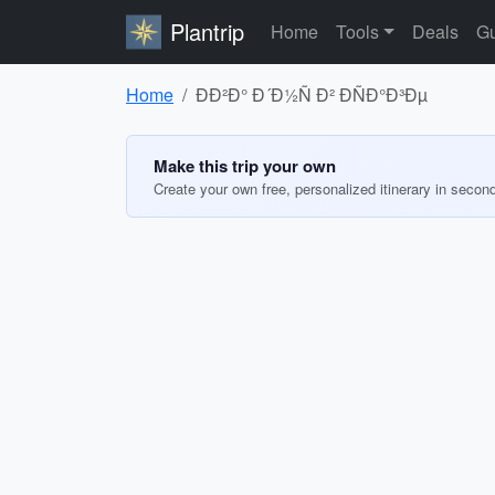
Plantrip
Home
Tools
Deals
Gu
Home
ÐÐ²Ð° Ð´Ð½Ñ Ð² ÐÑÐ°Ð³Ðµ
Make this trip your own
Create your own free, personalized itinerary in secon