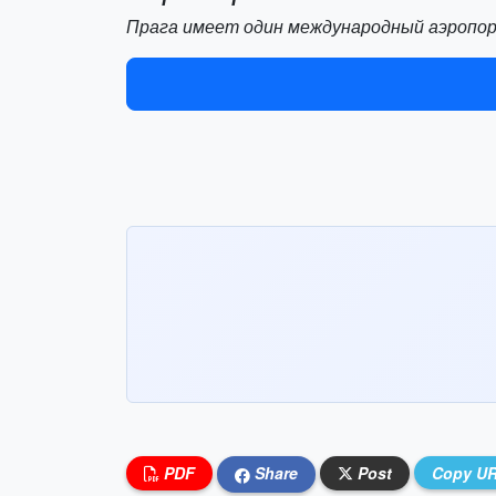
Прага имеет один международный аэропорт
PDF
Share
Post
Copy U