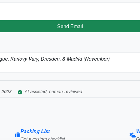
Send Email
rague, Karlovy Vary, Dresden, & Madrid (November)
, 2023
AI-assisted, human-reviewed
Packing List
W
Get a custom checklist
C