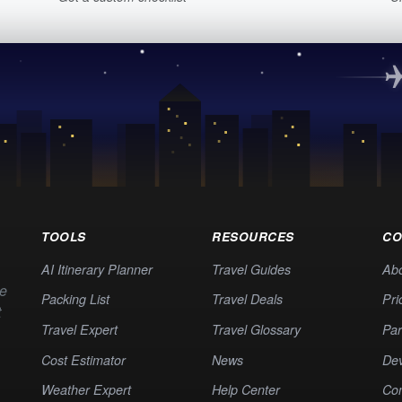
TOOLS
RESOURCES
CO
AI Itinerary Planner
Travel Guides
Ab
te
Packing List
Travel Deals
Pri
t
Travel Expert
Travel Glossary
Par
Cost Estimator
News
Dev
Weather Expert
Help Center
Co