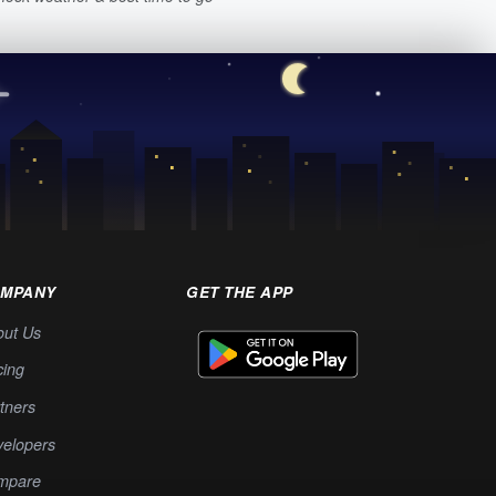
MPANY
GET THE APP
out Us
cing
tners
elopers
mpare