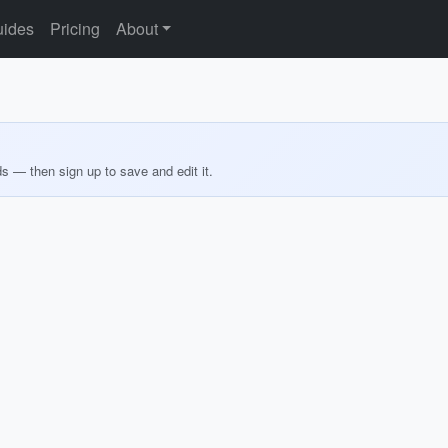
ides
Pricing
About
ds — then sign up to save and edit it.