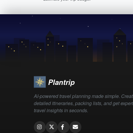
Plantrip
AI-powered travel planning made simple. Crea
detailed itineraries, packing lists, and get exper
travel insights in seconds.