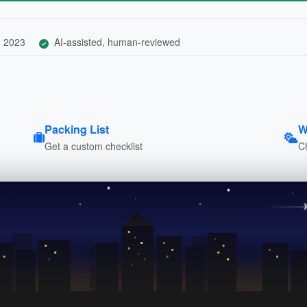
, 2023
AI-assisted, human-reviewed
Packing List
W
Get a custom checklist
C