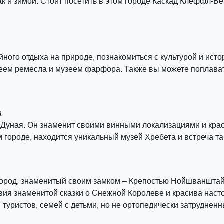
 так и зимой. Стоит посетить в этом городе Каскад Клеффл-
йного отдыха на природе, познакомиться с культурой и исто
зеем ремесла и музеем фарфора. Также вы можете поплават
а
и Дуная. Он знаменит своими винными локализациями и кра
м городе, находится уникальный музей Хребета и встреча т
ород, знаменитый своим замком – Крепостью Нойшванштайн
вия знаменитой сказки о Снежной Королеве и красива наст
 туристов, семей с детьми, но не ортопедически затрудненн