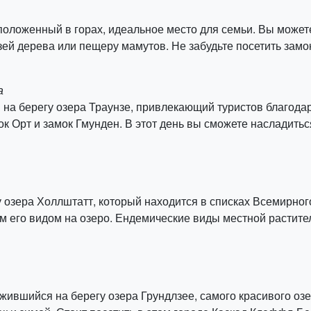
оложенный в горах, идеальное место для семьи. Вы можете
зей дерева или пещеру мамутов. Не забудьте посетить зам
а
 на берегу озера Траунзе, привлекающий туристов благода
ок Орт и замок Гмунден. В этот день вы сможете насладить
гу озера Холлштатт, который находится в списках Всемирн
 его видом на озеро. Ендемические виды местной растит
ожившийся на берегу озера Грундлзее, самого красивого озе