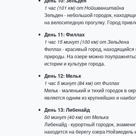
День 10: Зельден
1 час (101 км) от Нойшванштайна
Зельден - небольшой городок, находящ
на велосипедную прогулку. Город привл
День 11: Филлах
1 час 15 минут (100 км) от Зельдена
Филлах - красивый город, находящийся
природы. На озере можно поупражняться
истории и культуре города.
День 12: Мельк
1 час 5 минут (84 км) от Филлах
Мельк - маленький и тихий городок в 
является одним из крупнейших и наибол
День 13: Либенайд
50 минут (40 км) от Мелька
Либенайд - курортный городок, знамен
находится на берегу озера Нойзиедель 