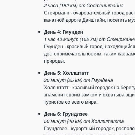
2 часа (182 км) от Солтенштайна
Стеирманн - очаровательный город расп
канатной дороге Дачштайн, посетить му
День 4: Гмунден
1 час 40 минут (152 км) от Стеирманн
Гмунден - красивый город, находящийся
достопримечательностям, таким как зам
природы.
День 5: Холлштатт
30 минут (25 км) от Гмундена
Холлштатт - красивый городок на бере
знаменит своим замком и охватывающим
туристов со всего мира.
День 6: Грундлзее
50 минут (40 км) от Холлштатта
Грундлзее - курортный городок, распол