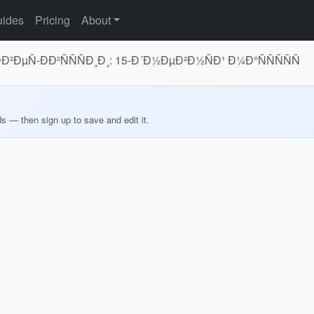
ides
Pricing
About
²ÐµÑ-ÐÐ²ÑÑÑÐ¸Ð¸: 15-Ð´Ð½ÐµÐ²Ð½ÑÐ¹ Ð¼Ð°ÑÑÑÑÑ
ds — then sign up to save and edit it.