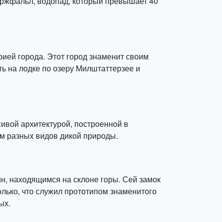
Бержфальл, водопад, который превышает 40
рией города. Этот город знаменит своим
ь на лодке по озеру Милштаттерзее и
сивой архитектурой, построенной в
ам разных видов дикой природы.
, находящимся на склоне горы. Сей замок
олько, что служил прототипом знаменитого
ых.