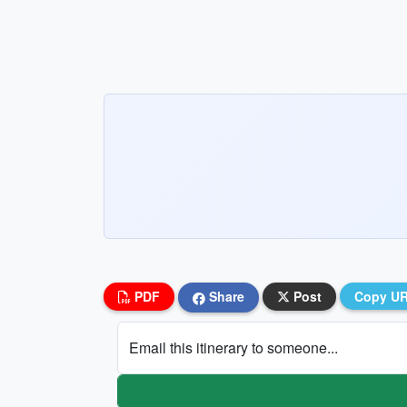
PDF
Share
Post
Copy U
Email this itinerary to someone...