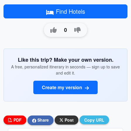
Find Hotels
0
Like this trip? Make your own version.
A free, personalized itinerary in seconds — sign up to save
and edit it.
Create my version
PDF
Share
Post
Copy URL