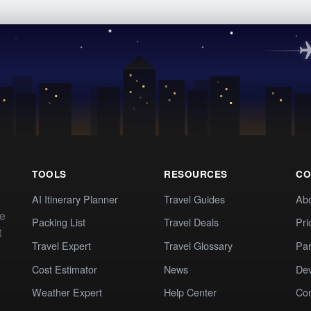
TOOLS
RESOURCES
CO
AI Itinerary Planner
Travel Guides
Ab
te
Packing List
Travel Deals
Pri
t
Travel Expert
Travel Glossary
Par
Cost Estimator
News
Dev
Weather Expert
Help Center
Co