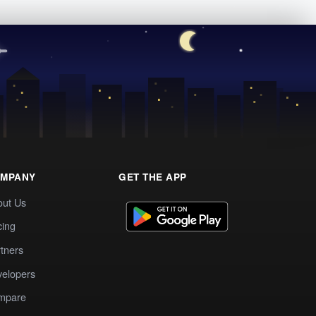
MPANY
GET THE APP
out Us
cing
tners
elopers
mpare