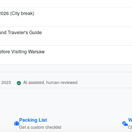
2026 (City break)
nd Traveler's Guide
efore Visiting Warsaw
, 2023
AI-assisted, human-reviewed
Packing List
W
Get a custom checklist
C