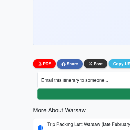
PDF
Share
Post
Copy U
Email this itinerary to someone...
More About Warsaw
Trip Packing List: Warsaw (late Februar