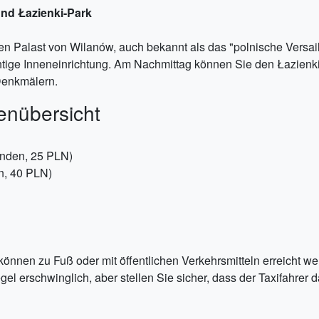
und Łazienki-Park
n Palast von Wilanów, auch bekannt als das "polnische Versail
ige Inneneinrichtung. Am Nachmittag können Sie den Łazienki-
Denkmälern.
enübersicht
nden, 25 PLN)
n, 40 PLN)
nnen zu Fuß oder mit öffentlichen Verkehrsmitteln erreicht wer
el erschwinglich, aber stellen Sie sicher, dass der Taxifahrer 