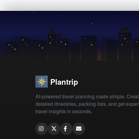
Plantrip
AI-powered travel planning made simple. Crea
detailed itineraries, packing lists, and get exper
travel insights in seconds.