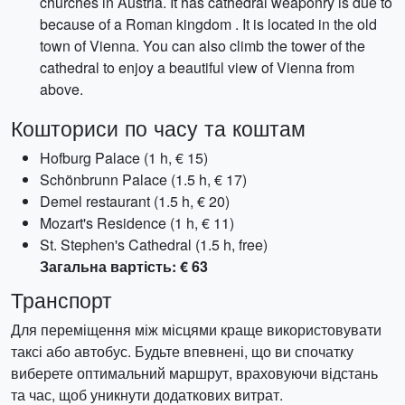
churches in Austria. It has cathedral weaponry is due to
because of a Roman kingdom . It is located in the old
town of Vienna. You can also climb the tower of the
cathedral to enjoy a beautiful view of Vienna from
above.
Кошториси по часу та коштам
Hofburg Palace (1 h, € 15)
Schönbrunn Palace (1.5 h, € 17)
Demel restaurant (1.5 h, € 20)
Mozart's Residence (1 h, € 11)
St. Stephen's Cathedral (1.5 h, free)
Загальна вартість: € 63
Транспорт
Для переміщення між місцями краще використовувати
таксі або автобус. Будьте впевнені, що ви спочатку
виберете оптимальний маршрут, враховуючи відстань
та час, щоб уникнути додаткових витрат.