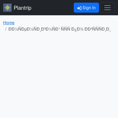
Plantrip
Sign In
Home
ÐÐ½ÑÐµÐ½ÑÐ¸Ð²Ð½ÑÐ¹ ÑÑÑ Ð¿Ð¾ ÐÐ²ÑÑÑÐ¸Ð¸