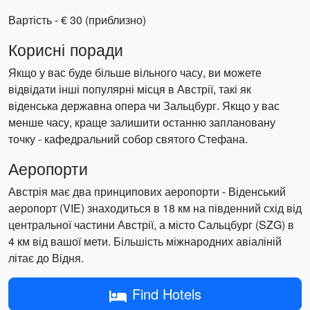
Вартість - € 30 (приблизно)
Корисні поради
Якщо у вас буде більше вільного часу, ви можете
відвідати інші популярні місця в Австрії, такі як
віденська державна опера чи Зальцбург. Якщо у вас
менше часу, краще залишити останню заплановану
точку - кафедральний собор святого Стефана.
Аеропорти
Австрія має два принципових аеропорти - Віденський
аеропорт (VIE) знаходиться в 18 км на південний схід від
центральної частини Австрії, а місто Сальцбург (SZG) в
4 км від вашої мети. Більшість міжнародних авіаліній
літає до Відня.
Find Hotels