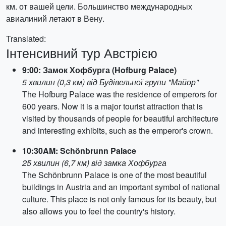
км. от вашей цели. Большинство международных
авиалиний летают в Вену.
Translated:
Інтенсивний тур Австрією
9:00: Замок Хофбурга (Hofburg Palace)
5 хвилин (0,3 км) від Будівельної групи "Майор"
The Hofburg Palace was the residence of emperors for
600 years. Now it is a major tourist attraction that is
visited by thousands of people for beautiful architecture
and interesting exhibits, such as the emperor's crown.
10:30AM: Schönbrunn Palace
25 хвилин (6,7 км) від замка Хофбурга
The Schönbrunn Palace is one of the most beautiful
buildings in Austria and an important symbol of national
culture. This place is not only famous for its beauty, but
also allows you to feel the country's history.