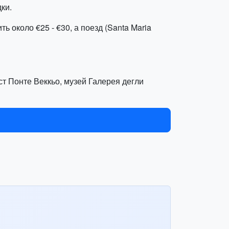
ки.
ь около €25 - €30, а поезд (Santa Maria
ст Понте Веккьо, музей Галерея дегли