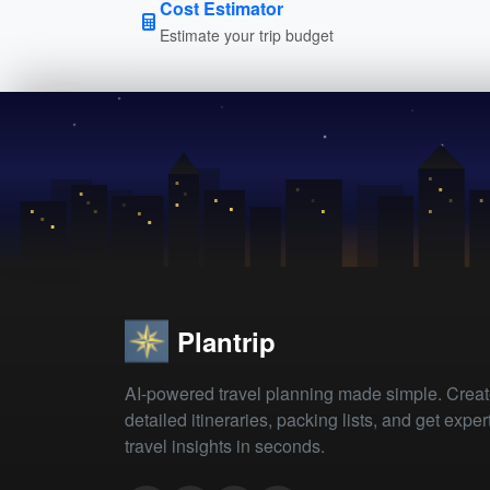
Cost Estimator
Estimate your trip budget
Plantrip
AI-powered travel planning made simple. Crea
detailed itineraries, packing lists, and get exper
travel insights in seconds.