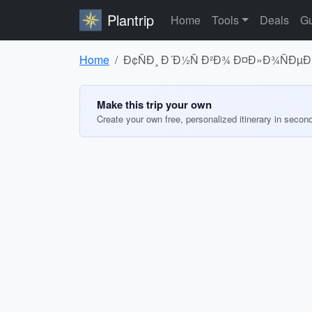
Plantrip
Home
Tools
Deals
Gu
Home
Ð¢ÑÐ¸ Ð´Ð½Ñ Ð²Ð¾ Ð¤Ð»Ð¾ÑÐµÐ½
Make this trip your own
Create your own free, personalized itinerary in secon