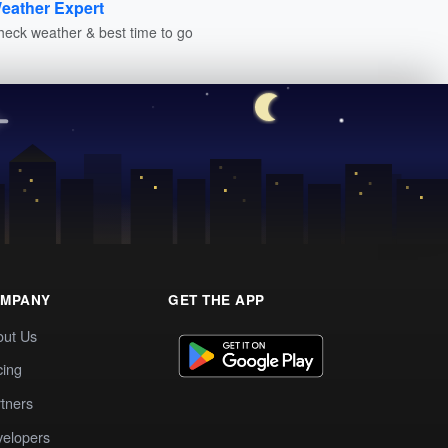
eather Expert
heck weather & best time to go
MPANY
GET THE APP
out Us
cing
tners
elopers