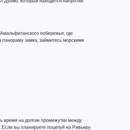
ол Дуомо, который находится напротив
 Амальфитанского побережья, где
а панораму замка, займитесь морскими
ть время на долгие промежутки между
. Если вы планируете поцелуй на Ривьеру