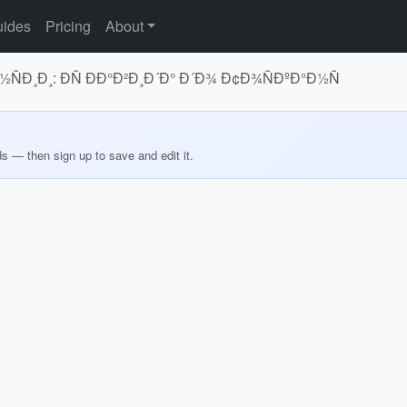
ides
Pricing
About
ÑÐ¸Ð¸: ÐÑ ÐÐ°Ð²Ð¸Ð´Ð° Ð´Ð¾ Ð¢Ð¾ÑÐºÐ°Ð½Ñ
ds — then sign up to save and edit it.