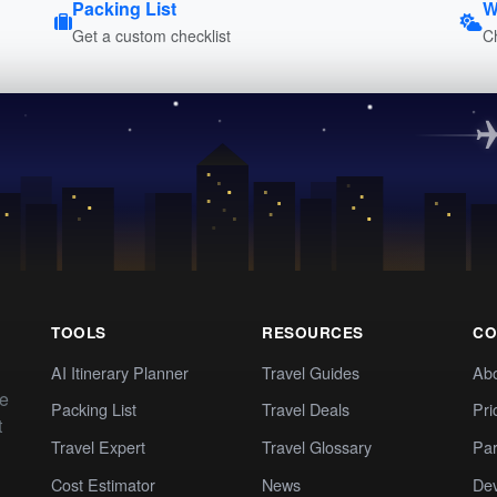
Packing List
W
Get a custom checklist
C
TOOLS
RESOURCES
CO
AI Itinerary Planner
Travel Guides
Ab
te
Packing List
Travel Deals
Pri
t
Travel Expert
Travel Glossary
Par
Cost Estimator
News
Dev