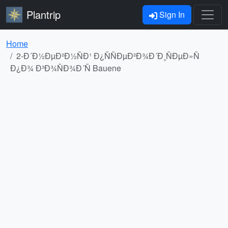
Plantrip
Sign In
Home
2-Ð´Ð½ÐµÐ²Ð½ÑÐ¹ Ð¿ÑÑÐµÐ²Ð¾Ð´Ð¸ÑÐµÐ»Ñ
Ð¿Ð¾ Ð³Ð¾ÑÐ¾Ð´Ñ Bauene