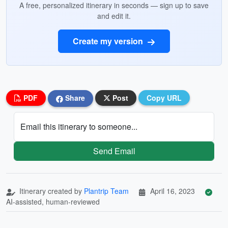
A free, personalized itinerary in seconds — sign up to save
and edit it.
Create my version
PDF
Share
Post
Copy URL
Email this itinerary to someone...
Send Email
Itinerary created by
Plantrip Team
April 16, 2023
AI-assisted, human-reviewed