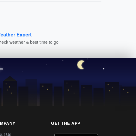
eather Expert
heck weather & best time to go
MPANY
GET THE APP
out Us