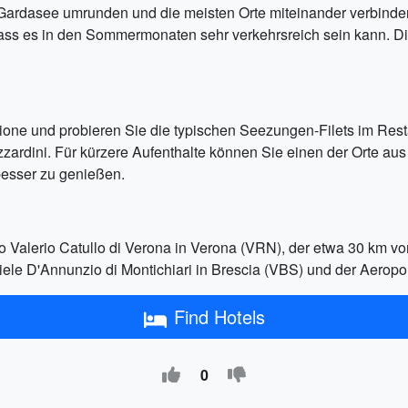
Gardasee umrunden und die meisten Orte miteinander verbinde
 dass es in den Sommermonaten sehr verkehrsreich sein kann. Di
one und probieren Sie die typischen Seezungen-Filets im Res
zardini. Für kürzere Aufenthalte können Sie einen der Orte a
 besser zu genießen.
o Valerio Catullo di Verona in Verona (VRN), der etwa 30 km vo
ele D'Annunzio di Montichiari in Brescia (VBS) und der Aeropor
Find Hotels
0