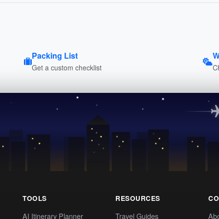
Packing List
W
Get a custom checklist
C
TOOLS
RESOURCES
CO
AI Itinerary Planner
Travel Guides
Ab