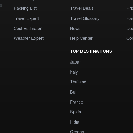
te
Packing List
Travel Deals
Pri
t
Travel Expert
Travel Glossary
Par
Cost Estimator
News
Dev
Weather Expert
Help Center
Co
TOP DESTINATIONS
Japan
Italy
Thailand
Bali
France
Spain
India
Greece