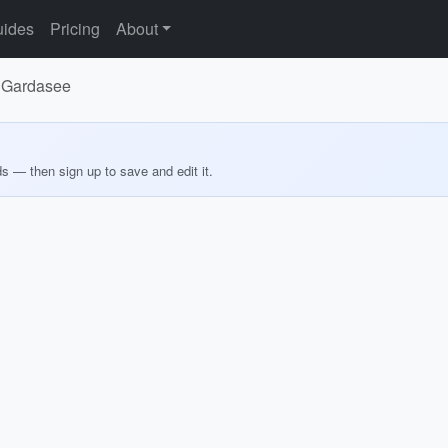
ides
Pricing
About
m Gardasee
ds — then sign up to save and edit it.