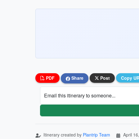
PDF
Share
Post
Copy U
Email this itinerary to someone...
Itinerary created by
Plantrip Team
April 16