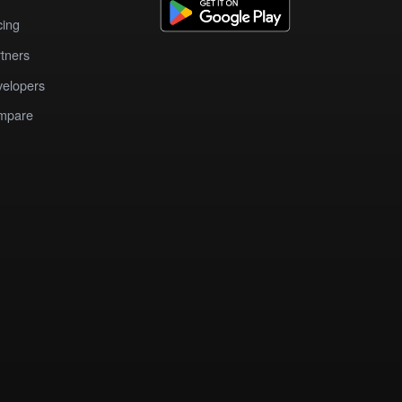
cing
tners
elopers
mpare