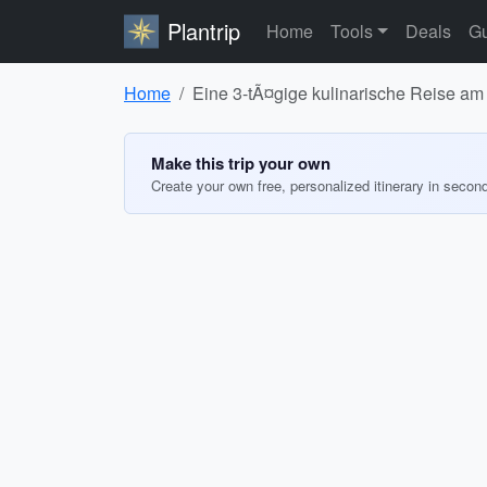
Plantrip
Home
Tools
Deals
Gu
Home
Eine 3-tÃ¤gige kulinarische Reise a
Make this trip your own
Create your own free, personalized itinerary in secon