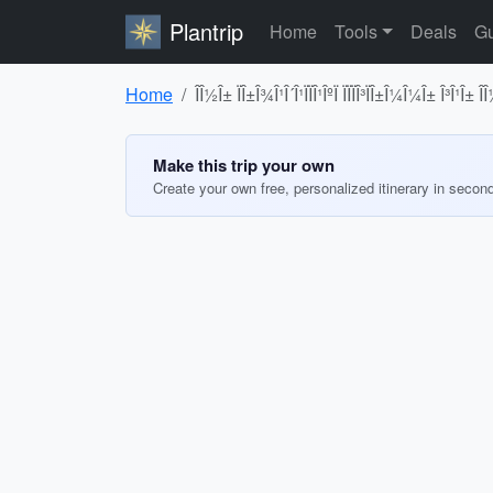
Plantrip
Home
Tools
Deals
Gu
Home
ÎÎ½Î± ÏÎ±Î¾Î¹Î´Î¹ÏÏÎ¹ÎºÏ ÏÏÏÎ³ÏÎ±Î¼Î¼Î± Î³Î¹Î±
Make this trip your own
Create your own free, personalized itinerary in secon