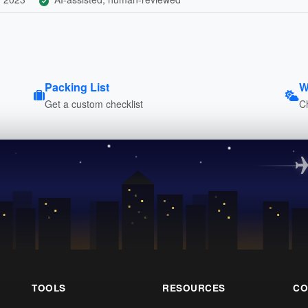
Packing List
W
Get a custom checklist
C
TOOLS
RESOURCES
CO