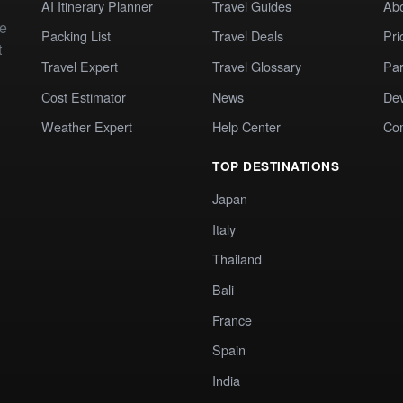
AI Itinerary Planner
Travel Guides
Ab
te
Packing List
Travel Deals
Pri
t
Travel Expert
Travel Glossary
Par
Cost Estimator
News
Dev
Weather Expert
Help Center
Co
TOP DESTINATIONS
Japan
Italy
Thailand
Bali
France
Spain
India