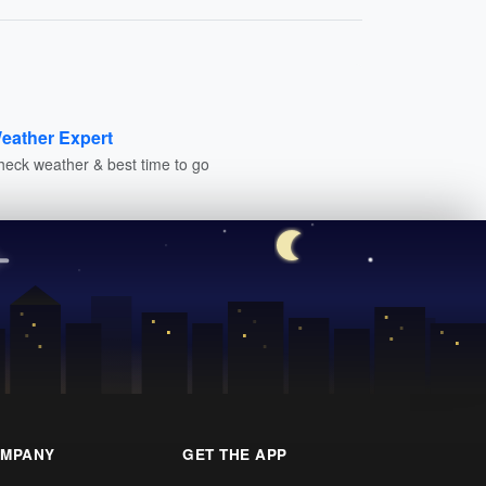
eather Expert
heck weather & best time to go
MPANY
GET THE APP