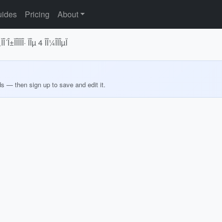
ides
Pricing
About
Î±ÏÎ­ÏÏÎ· ÏÎµ 4 ÎÎ¼Î­ÏÎµÏ
ds — then sign up to save and edit it.