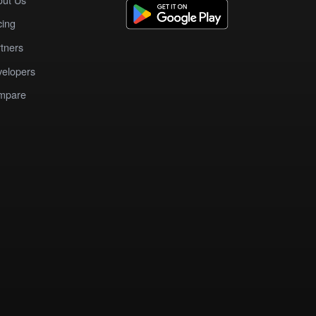
cing
tners
elopers
mpare