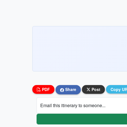
PDF
Share
Post
Copy U
Email this itinerary to someone...