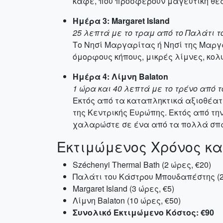
καφέ, που προσφέρουν μαγευτική θέα
Ημέρα 3: Margaret Island
25 λεπτά με το τραμ από το Παλάτι τ
Το Νησί Μαργαρίτας ή Νησί της Μαργα
όμορφους κήπους, μικρές λίμνες, κολυ
Ημέρα 4: Λίμνη Balaton
1 ώρα και 40 λεπτά με το τρένο από το
Εκτός από τα καταπληκτικά αξιοθέατα
της Κεντρικής Ευρώπης. Εκτός από τη
χαλαρώστε σε ένα από τα πολλά σπα
Εκτιμώμενος Χρόνος κα
Széchenyi Thermal Bath (2 ώρες, €20)
Παλάτι του Κάστρου Μπουδαπέστης (2,
Margaret Island (3 ώρες, €5)
Λίμνη Balaton (10 ώρες, €50)
Συνολικό Εκτιμώμενο Κόστος: €90