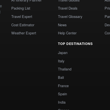
te
Packing List
Travel Deals
Pri
t
Travel Expert
Travel Glossary
Par
Cost Estimator
News
Dev
Weather Expert
Help Center
Co
TOP DESTINATIONS
Japan
Italy
Thailand
Bali
France
Spain
India