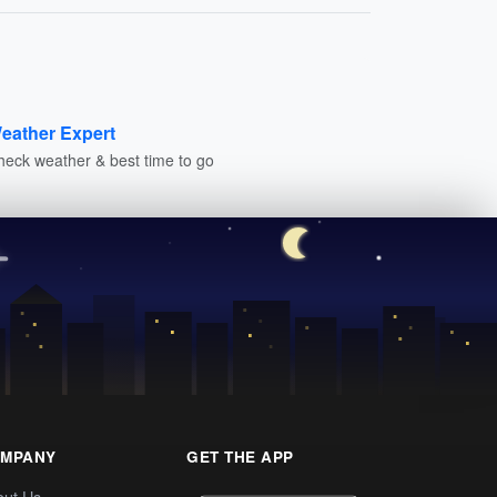
eather Expert
heck weather & best time to go
MPANY
GET THE APP
out Us