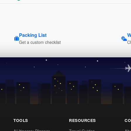
Packing List
W
Get a custom checklist
C
TOOLS
RESOURCES
CO
AI Itinerary Planner
Travel Guides
Ab