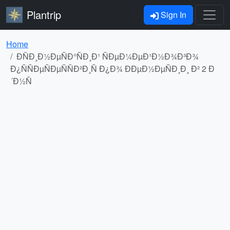
Plantrip
Sign In
Home
ÐÑÐ¸Ð½ÐµÑÐ°ÑÐ¸Ð¹ ÑÐµÐ¼ÐµÐ¹Ð½Ð¾Ð³Ð¾
Ð¿ÑÑÐµÑÐµÑÑÐ²Ð¸Ñ Ð¿Ð¾ ÐÐµÐ½ÐµÑÐ¸Ð¸ Ð² 2 Ð
´Ð½Ñ