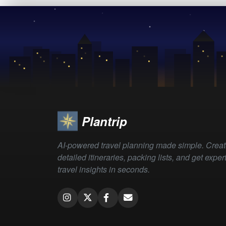
Plantrip
AI-powered travel planning made simple. Crea
detailed itineraries, packing lists, and get exper
travel insights in seconds.