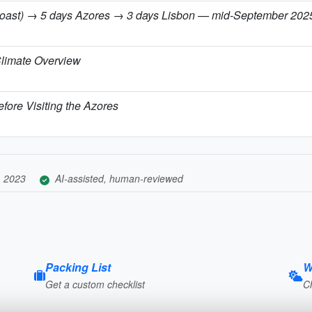
h coast) → 5 days Azores → 3 days Lisbon — mid-September 202
limate Overview
fore Visiting the Azores
, 2023
AI-assisted, human-reviewed
Packing List
W
Get a custom checklist
C