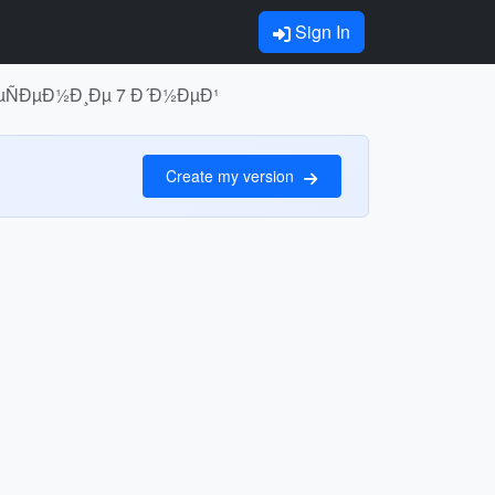
Sign In
ÑÐµÑÐµÐ½Ð¸Ðµ 7 Ð´Ð½ÐµÐ¹
Create my version