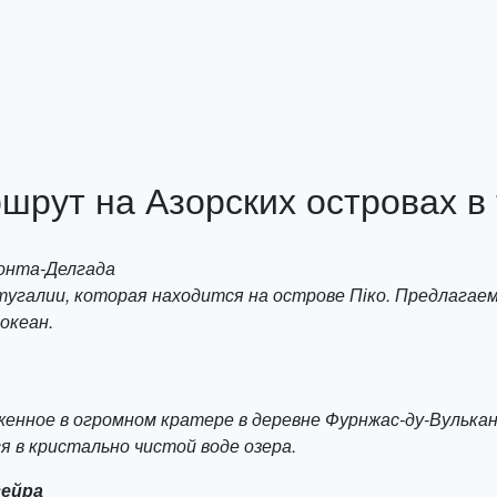
рут на Азорских островах в 
Понта-Делгада
тугалии, которая находится на острове Піко. Предлагаем
океан.
женное в огромном кратере в деревне Фурнжас-ду-Вулька
я в кристально чистой воде озера.
сейра