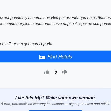
ем попросить у агента поездки рекомендации по выбранны
посетите музеи и национальные парки Азорских островов
н в 7 км от центра города.
Find Hotels
0
Like this trip? Make your own version.
A free, personalized itinerary in seconds — sign up to save and edit it.