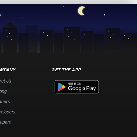
MPANY
GET THE APP
out Us
cing
tners
elopers
mpare