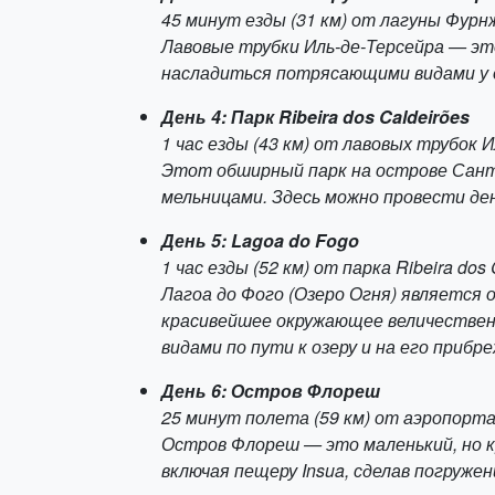
45 минут езды (31 км) от лагуны Фурн
Лавовые трубки Иль-де-Терсейра — эт
насладиться потрясающими видами у 
День 4: Парк Ribeira dos Caldeirões
1 час езды (43 км) от лавовых трубок 
Этот обширный парк на острове Сант
мельницами. Здесь можно провести д
День 5: Lagoa do Fogo
1 час езды (52 км) от парка Ribeira dos 
Лагоа до Фого (Озеро Огня) является 
красивейшее окружающее величествен
видами по пути к озеру и на его прибре
День 6: Остров Флореш
25 минут полета (59 км) от аэропорт
Остров Флореш — это маленький, но к
включая пещеру Insua, сделав погружени