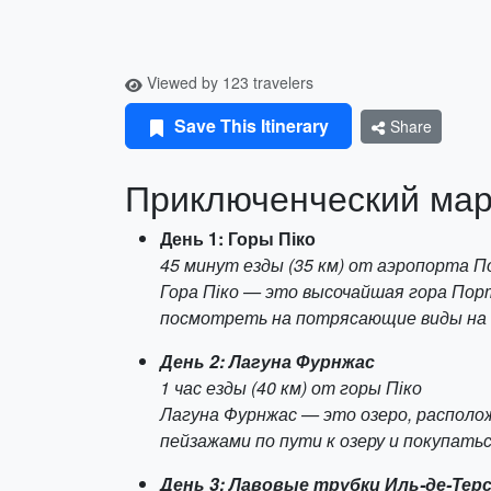
Viewed by 123 travelers
Save This Itinerary
Share
Приключенческий марш
День 1: Горы Піко
45 минут езды (35 км) от аэропорта 
Гора Піко — это высочайшая гора Пор
посмотреть на потрясающие виды на 
День 2: Лагуна Фурнжас
1 час езды (40 км) от горы Піко
Лагуна Фурнжас — это озеро, располо
пейзажами по пути к озеру и покупатьс
День 3: Лавовые трубки Иль-де-Тер