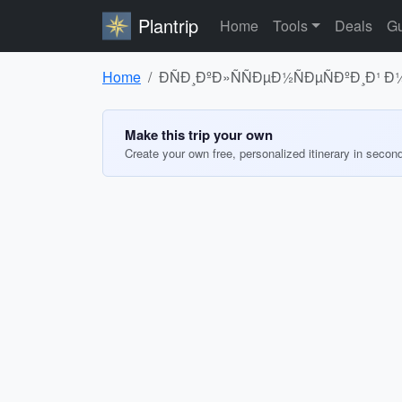
Plantrip
Home
Tools
Deals
Gu
Home
ÐÑÐ¸ÐºÐ»ÑÑÐµÐ½ÑÐµÑÐºÐ¸Ð¹ Ð¼
Make this trip your own
Create your own free, personalized itinerary in secon