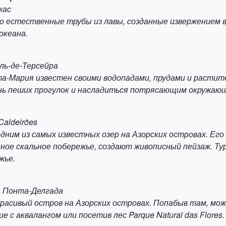
жас
о естественные трубы из лавы, созданные извержением в
океана.
Иль-де-Терсейра
а-Мария известен своими водопадами, прудами и растит
ень пеших прогулок и насладиться потрясающим окружаю
Caldeirões
одним из самых известных озер на Азорских островах. Ег
ное скальное побережье, создают живописный пейзаж. 
жье.
а Понта-Делгада
расивый остров на Азорских островах. Попабыв там, мож
е с аквалангом или посетив лес Parque Natural das Flores.