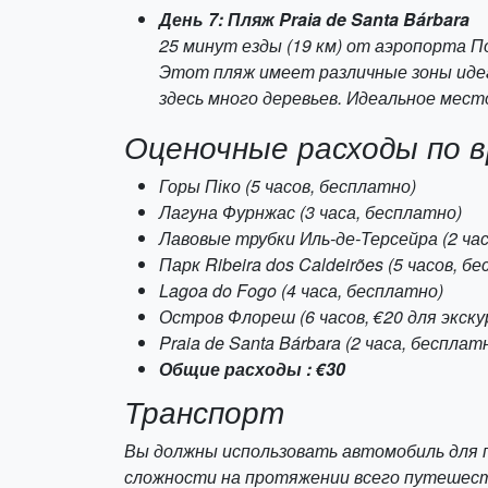
День 7: Пляж Praia de Santa Bárbara
25 минут езды (19 км) от аэропорта 
Этот пляж имеет различные зоны идеа
здесь много деревьев. Идеальное мест
Оценочные расходы по 
Горы Піко (5 часов, бесплатно)
Лагуна Фурнжас (3 часа, бесплатно)
Лавовые трубки Иль-де-Терсейра (2 час
Парк Ribeira dos Caldeirões (5 часов, б
Lagoa do Fogo (4 часа, бесплатно)
Остров Флореш (6 часов, €20 для экску
Praia de Santa Bárbara (2 часа, бесплат
Общие расходы : €30
Транспорт
Вы должны использовать автомобиль для п
сложности на протяжении всего путешест