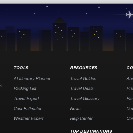
TOOLS
RESOURCES
CO
AI Itinerary Planner
Travel Guides
Ab
te
Packing List
Travel Deals
Pri
t
Travel Expert
Travel Glossary
Par
Cost Estimator
News
Dev
Weather Expert
Help Center
Co
TOP DESTINATIONS