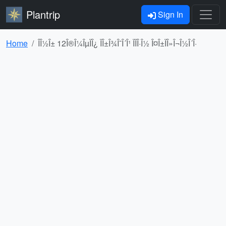
Plantrip
Sign In
Home
ÎÎ½Î± 12Î®Î¼ÎµÏÎ¿ ÏÎ±Î¾Î¯Î´Î¹ ÏÏÎ·Î½ Î¤Î±ÏÎ»Î¬Î½Î´Î·