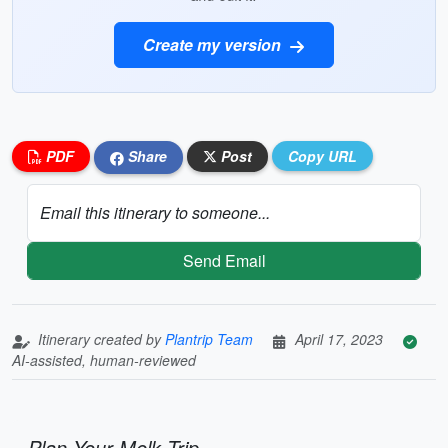
Create my version
PDF
Share
Post
Copy URL
Email this itinerary to someone...
Send Email
Itinerary created by
Plantrip Team
April 17, 2023
AI-assisted, human-reviewed
Plan Your Melk Trip