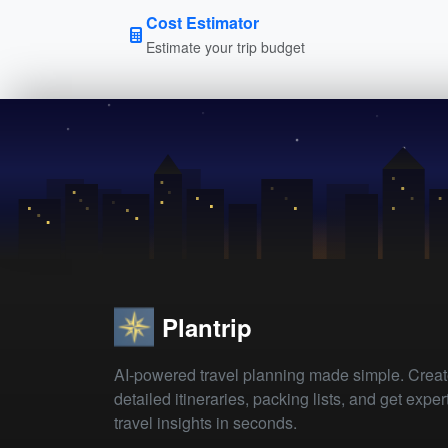
Cost Estimator
Estimate your trip budget
Plantrip
AI-powered travel planning made simple. Crea
detailed itineraries, packing lists, and get exper
travel insights in seconds.