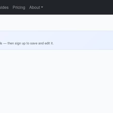
ides
Pricing
About
ds — then sign up to save and edit it.