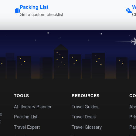
Packing List
W
Get a custom checklist
C
TOOLS
RESOURCES
CO
AI Itinerary Planner
Travel Guides
Ab
te
Packing List
Travel Deals
Pri
t
Travel Expert
Travel Glossary
Par