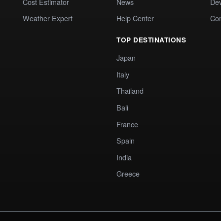
Cost Estimator
News
Dev
Weather Expert
Help Center
Co
TOP DESTINATIONS
Japan
Italy
Thailand
Bali
France
Spain
India
Greece