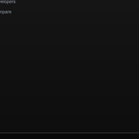
elopers
mpare