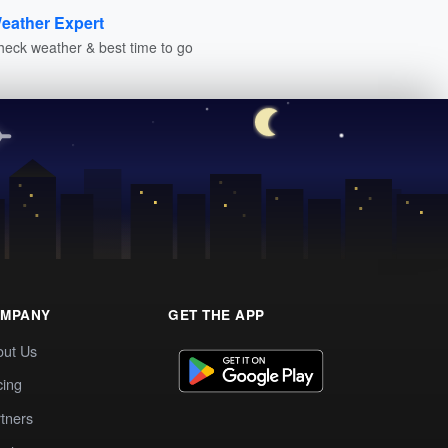
eather Expert
heck weather & best time to go
MPANY
GET THE APP
out Us
cing
tners