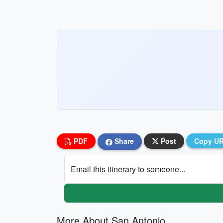
PDF
Share
Post
Copy U
Email this itinerary to someone...
More About San Antonio