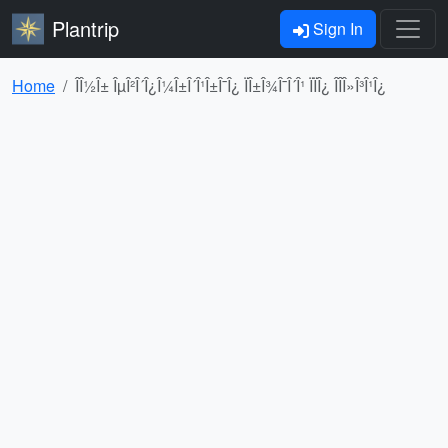
Plantrip
Sign In
Home
ÎÎ½Î± ÎµÎ²Î´Î¿Î¼Î±Î´Î¹Î±Î¯Î¿ ÏÎ±Î¾Î¯Î´Î¹ ÏÏÎ¿ ÎÎ­Î»Î³Î¹Î¿