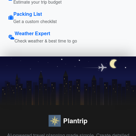
Estimate your trip budget
Packing List
Get a custom checklist
Weather Expert
Check weather & best time to go
Plantrip
AI-powered travel planning made simple. Create detailed