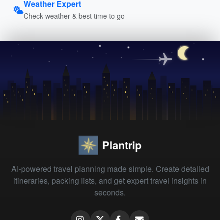
Weather Expert
Check weather & best time to go
Plantrip
AI-powered travel planning made simple. Create detailed
itineraries, packing lists, and get expert travel insights in
seconds.