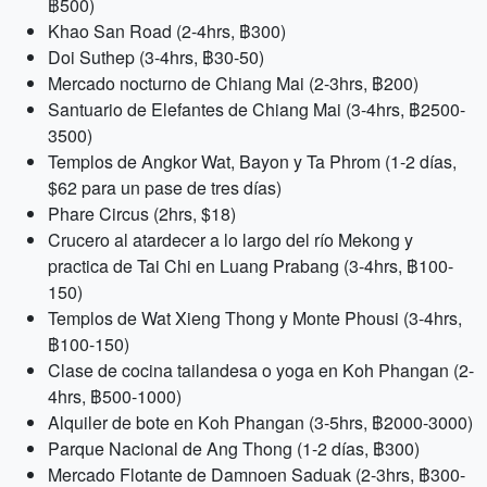
฿500)
Khao San Road (2-4hrs, ฿300)
Doi Suthep (3-4hrs, ฿30-50)
Mercado nocturno de Chiang Mai (2-3hrs, ฿200)
Santuario de Elefantes de Chiang Mai (3-4hrs, ฿2500-
3500)
Templos de Angkor Wat, Bayon y Ta Phrom (1-2 días,
$62 para un pase de tres días)
Phare Circus (2hrs, $18)
Crucero al atardecer a lo largo del río Mekong y
practica de Tai Chi en Luang Prabang (3-4hrs, ฿100-
150)
Templos de Wat Xieng Thong y Monte Phousi (3-4hrs,
฿100-150)
Clase de cocina tailandesa o yoga en Koh Phangan (2-
4hrs, ฿500-1000)
Alquiler de bote en Koh Phangan (3-5hrs, ฿2000-3000)
Parque Nacional de Ang Thong (1-2 días, ฿300)
Mercado Flotante de Damnoen Saduak (2-3hrs, ฿300-