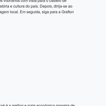
 vitorianos com vista para o castelo de
ória e cultura do país. Depois, dirija-se ao
gem local. Em seguida, siga para a Grafton
 A pé é a melhor e mais econômica maneira de