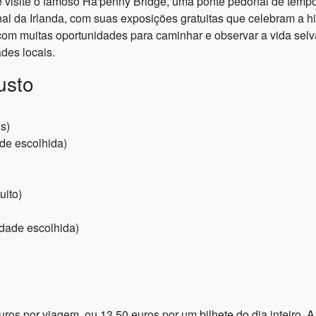
 visite o famoso Ha'penny Bridge, uma ponte pedonal de tempos
l da Irlanda, com suas exposições gratuitas que celebram a hist
m muitas oportunidades para caminhar e observar a vida selva
des locais.
usto
s)
de escolhida)
uito)
idade escolhida)
uros por viagem, ou 13.50 euros por um bilhete do dia inteiro.