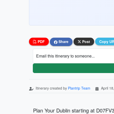
PDF
Share
Post
Copy U
Email this itinerary to someone...
Itinerary created by
Plantrip Team
April 18
Plan Your Dublin starting at D07FV3