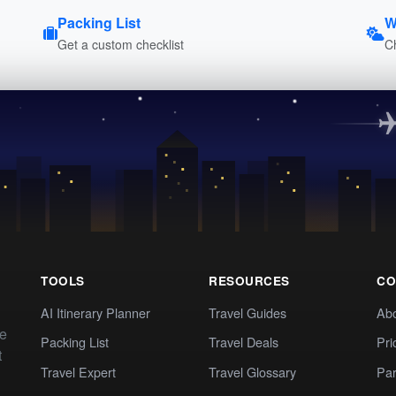
Packing List
W
Get a custom checklist
C
TOOLS
RESOURCES
CO
AI Itinerary Planner
Travel Guides
Ab
te
Packing List
Travel Deals
Pri
t
Travel Expert
Travel Glossary
Par