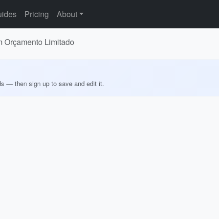
ides
Pricing
About
m Orçamento Limitado
ds — then sign up to save and edit it.