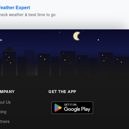
eather Expert
heck weather & best time to go
MPANY
GET THE APP
out Us
cing
tners