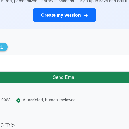
A free, personalized itinerary in seconds — sign up to save and edit it.
Create my version
RL
Send Email
, 2023
AI-assisted, human-reviewed
0 Trip