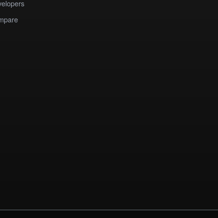
elopers
mpare