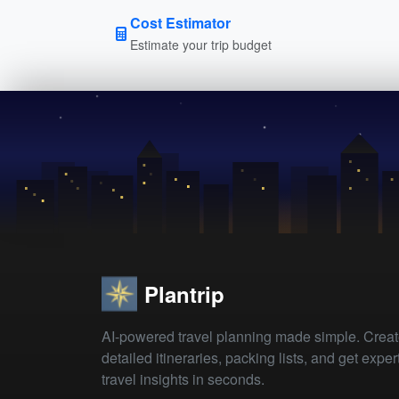
Cost Estimator
Estimate your trip budget
Plantrip
AI-powered travel planning made simple. Crea
detailed itineraries, packing lists, and get exper
travel insights in seconds.