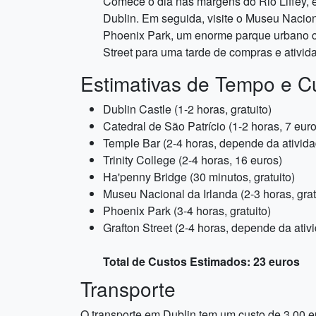
Comece o dia nas margens do Rio Liffey, e
Dublin. Em seguida, visite o Museu Naciona
Phoenix Park, um enorme parque urbano co
Street para uma tarde de compras e ativida
Estimativas de Tempo e C
Dublin Castle (1-2 horas, gratuito)
Catedral de São Patrício (1-2 horas, 7 euro
Temple Bar (2-4 horas, depende da ativida
Trinity College (2-4 horas, 16 euros)
Ha'penny Bridge (30 minutos, gratuito)
Museu Nacional da Irlanda (2-3 horas, grat
Phoenix Park (3-4 horas, gratuito)
Grafton Street (2-4 horas, depende da ativ
Total de Custos Estimados: 23 euros
Transporte
O transporte em Dublin tem um custo de 3.00 e