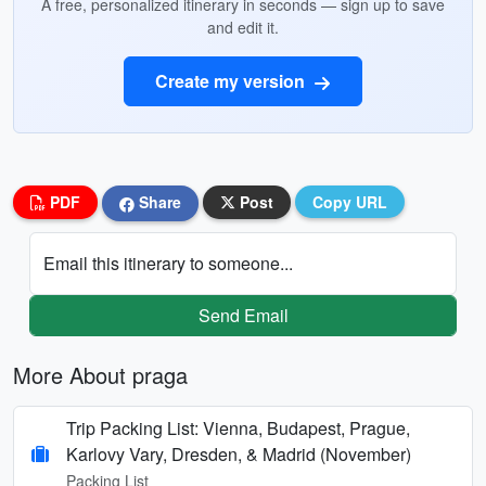
A free, personalized itinerary in seconds — sign up to save
and edit it.
Create my version
PDF
Share
Post
Copy URL
Email this itinerary to someone...
Send Email
More About praga
Trip Packing List: Vienna, Budapest, Prague,
Karlovy Vary, Dresden, & Madrid (November)
Packing List