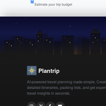
Estimate your trip budget
Plantrip
AI-powered travel planning made simple. Crea
detailed itineraries, packing lists, and get exper
travel insights in seconds.