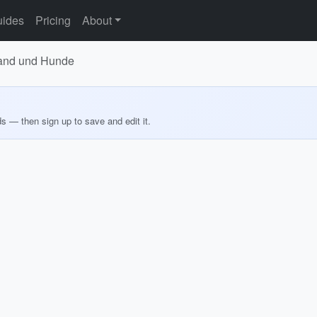
ides
Pricing
About
rand und Hunde
ds — then sign up to save and edit it.