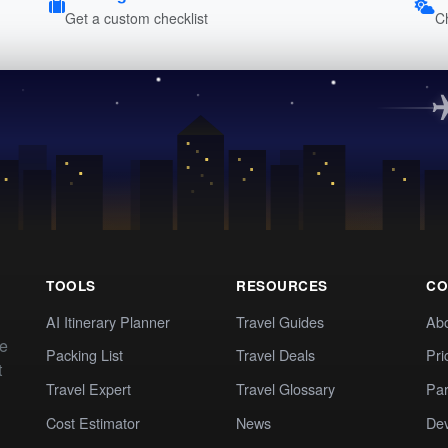
Get a custom checklist
C
TOOLS
RESOURCES
CO
AI Itinerary Planner
Travel Guides
Ab
te
Packing List
Travel Deals
Pri
t
Travel Expert
Travel Glossary
Par
Cost Estimator
News
Dev