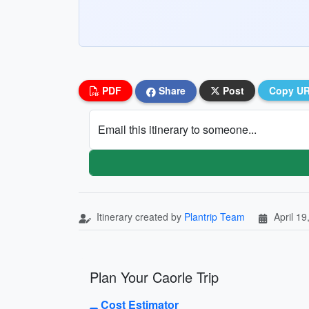
PDF
Share
Post
Copy U
Email this itinerary to someone...
Itinerary created by
Plantrip Team
April 19
Plan Your Caorle Trip
Cost Estimator