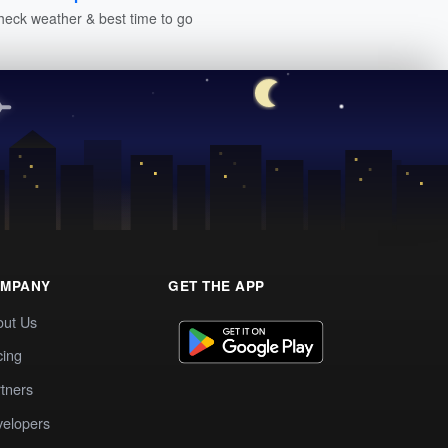
heck weather & best time to go
MPANY
GET THE APP
out Us
cing
tners
elopers