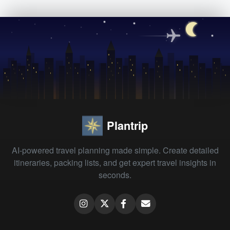
Plantrip
AI-powered travel planning made simple. Create detailed
itineraries, packing lists, and get expert travel insights in
seconds.