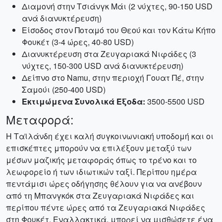
Διαμονή στην Τσιάνγκ Μάι (2 νύχτες, 90-150 USD
ανά διανυκτέρευση)
Είσοδος στον Ποταμό του Θεού και τον Κάτω Κήπο
Φουκέτ (3-4 ώρες, 40-80 USD)
Διανυκτέρευση στα Ζευγαριακά Νιφάδες (3
νύχτες, 150-300 USD ανά διανυκτέρευση)
Δείπνο στο Namu, στην περιοχή Γουατ Πέ, στην
Σαμούι (250-400 USD)
Εκτιμώμενα Συνολικά Έξοδα:
3500-5500 USD
Μεταφορά:
Η Ταϊλάνδη έχει καλή συγκοινωνιακή υποδομή και οι
επισκέπτες μπορούν να επιλέξουν μεταξύ των
μέσων μαζικής μεταφοράς όπως το τρένο και το
λεωφορείο ή των ιδιωτικών ταξί. Περίπου ημέρα
πεντάμισι ώρες οδήγησης θέλουν για να ανέβουν
από τη Μπανγκόκ στα Ζευγαριακά Νιφάδες και
περίπου πέντε ώρες από τα Ζευγαριακά Νιφάδες
στη Φουκέτ. Εναλλακτικά, μπορεί να μισθώσετε ένα