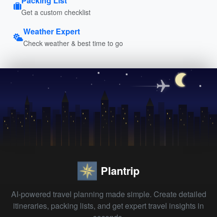
Packing List
Get a custom checklist
Weather Expert
Check weather & best time to go
Plantrip
AI-powered travel planning made simple. Create detailed
itineraries, packing lists, and get expert travel insights in