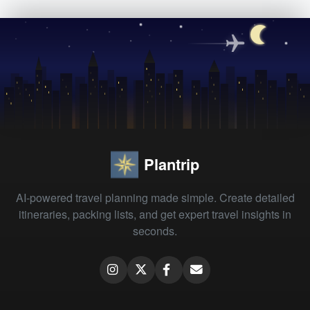
Plantrip
AI-powered travel planning made simple. Create detailed
itineraries, packing lists, and get expert travel insights in
seconds.