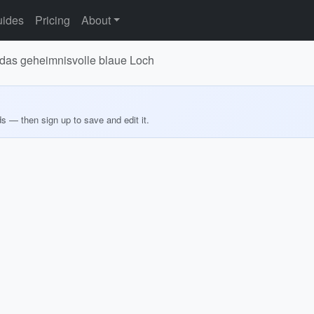
ides
Pricing
About
e das geheimnisvolle blaue Loch
ds — then sign up to save and edit it.