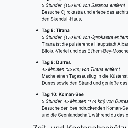
2 Stunden (106 km) von Saranda entfernt
Besuche Gjirokastra und erlebe das archit
den Skenduli-Haus.
Tag 8: Tirana
3 Stunden (170 km) von Gjirokastra entfern
Tirana ist die pulsierende Hauptstadt Alb
Blloku-Viertel und das Et’hem-Bey-Moschee
Tag 9: Durres
45 Minuten (35 km) von Tirana entfernt
Mache einen Tagesausflug in die Küstenst
Durres sowie den Strand und genieße das
Tag 10: Koman-See
2 Stunden 45 Minuten (174 km) von Durres
Besuche den beeindruckenden Koman-See u
und die Seenlandschaft, während du das 
Zeit- und Kostenabschätz