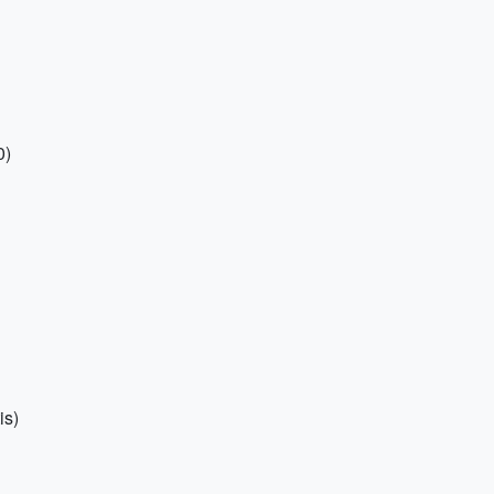
0)
is)