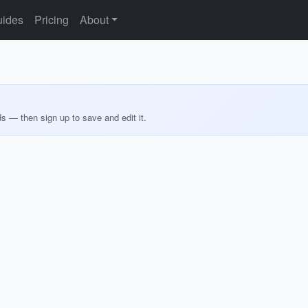
ides
Pricing
About
ds — then sign up to save and edit it.