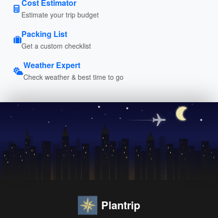
Cost Estimator
Estimate your trip budget
Packing List
Get a custom checklist
Weather Expert
Check weather & best time to go
Plantrip