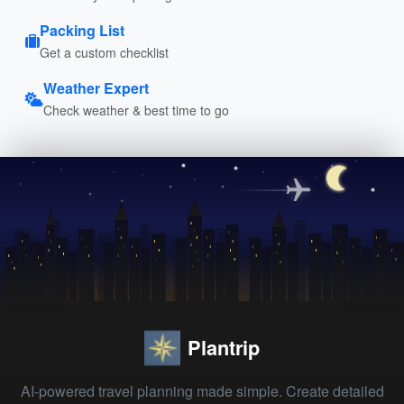
Packing List
Get a custom checklist
Weather Expert
Check weather & best time to go
Plantrip
AI-powered travel planning made simple. Create detailed