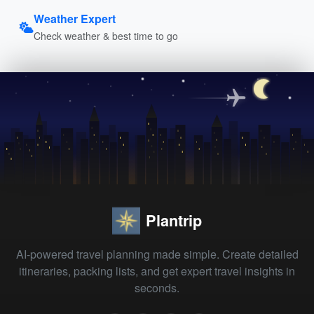
Weather Expert
Check weather & best time to go
Plantrip
AI-powered travel planning made simple. Create detailed
itineraries, packing lists, and get expert travel insights in
seconds.