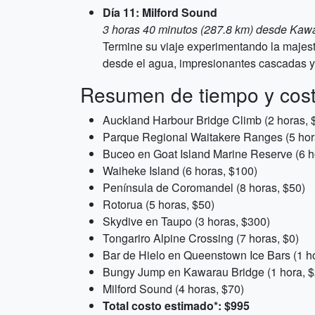
Día 11: Milford Sound
3 horas 40 minutos (287.8 km) desde Kaw
Termine su viaje experimentando la majest
desde el agua, impresionantes cascadas y 
Resumen de tiempo y cos
Auckland Harbour Bridge Climb (2 horas, 
Parque Regional Waitakere Ranges (5 hor
Buceo en Goat Island Marine Reserve (6 h
Waiheke Island (6 horas, $100)
Península de Coromandel (8 horas, $50)
Rotorua (5 horas, $50)
Skydive en Taupo (3 horas, $300)
Tongariro Alpine Crossing (7 horas, $0)
Bar de Hielo en Queenstown Ice Bars (1 h
Bungy Jump en Kawarau Bridge (1 hora, 
Milford Sound (4 horas, $70)
Total costo estimado*: $995