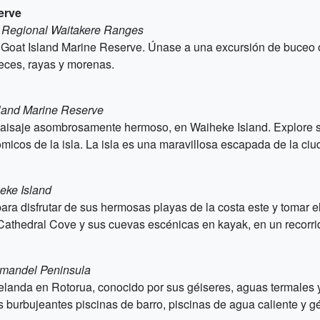
erve
e Regional Waitakere Ranges
Goat Island Marine Reserve. Únase a una excursión de buceo o s
peces, rayas y morenas.
sland Marine Reserve
 paisaje asombrosamente hermoso, en Waiheke Island. Explore s
ómicos de la isla. La isla es una maravillosa escapada de la ciu
eke Island
a disfrutar de sus hermosas playas de la costa este y tomar el
 Cathedral Cove y sus cuevas escénicas en kayak, en un recorri
omandel Peninsula
landa en Rotorua, conocido por sus géiseres, aguas termales y 
 burbujeantes piscinas de barro, piscinas de agua caliente y gé