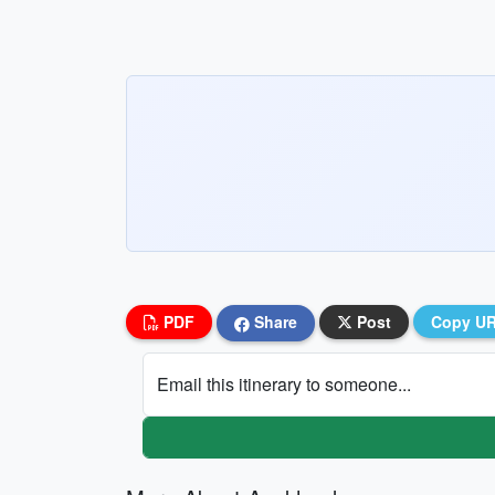
PDF
Share
Post
Copy U
Email this itinerary to someone...