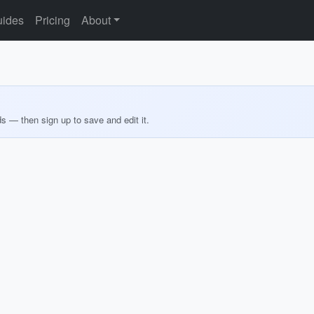
ides
Pricing
About
ds — then sign up to save and edit it.