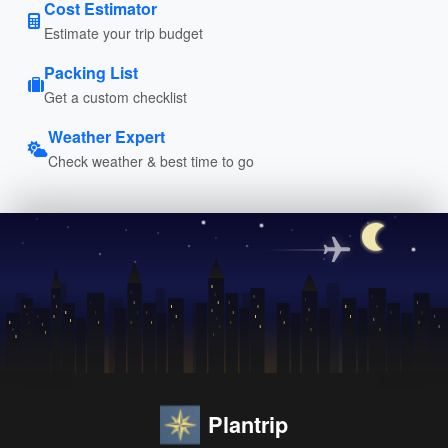
Cost Estimator
Estimate your trip budget
Packing List
Get a custom checklist
Weather Expert
Check weather & best time to go
Plantrip