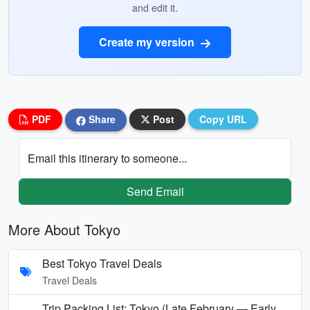
and edit it.
Create my version
PDF
Share
Post
Copy URL
Email this itinerary to someone...
Send Email
More About Tokyo
Best Tokyo Travel Deals
Travel Deals
Trip Packing List: Tokyo (Late February — Early