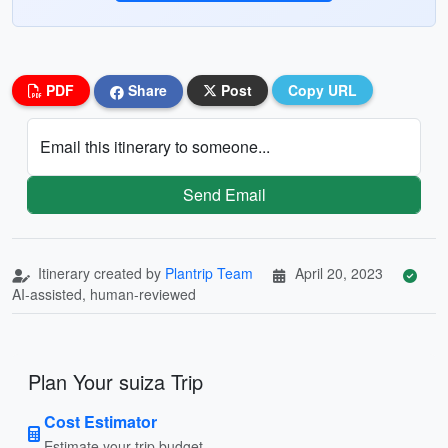
PDF
Share
Post
Copy URL
Email this itinerary to someone...
Send Email
Itinerary created by
Plantrip Team
April 20, 2023
AI-assisted, human-reviewed
Plan Your suiza Trip
Cost Estimator
Estimate your trip budget