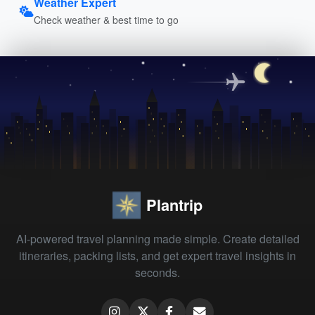
Weather Expert
Check weather & best time to go
Plantrip
AI-powered travel planning made simple. Create detailed
itineraries, packing lists, and get expert travel insights in
seconds.