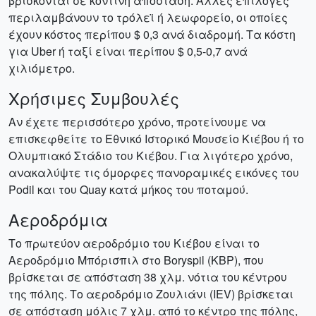
βρίσκονται σε κοντινή απόσταση. Άλλες επιλογές
περιλαμβάνουν το τρόλεϊ ή λεωφορείο, οι οποίες
έχουν κόστος περίπου $ 0,3 ανά διαδρομή. Τα κόστη
για Uber ή ταξί είναι περίπου $ 0,5-0,7 ανά
χιλιόμετρο.
Χρήσιμες Συμβουλές
Αν έχετε περισσότερο χρόνο, προτείνουμε να
επισκεφθείτε το Εθνικό Ιστορικό Μουσείο Κιέβου ή το
Ολυμπιακό Στάδιο του Κιέβου. Για λιγότερο χρόνο,
ανακαλύψτε τις όμορφες πανοραμικές εικόνες του
Podil και του Quay κατά μήκος του ποταμού.
Aεροδρόμια
Το πρωτεύον αεροδρόμιο του Κιέβου είναι το
Αεροδρόμιο Μπόρισπιλ στο Boryspil (KBP), που
βρίσκεται σε απόσταση 38 χλμ. νότια του κέντρου
της πόλης. Το αεροδρόμιο Ζουλιάνι (IEV) βρίσκεται
σε απόσταση μόλις 7 χλμ. από το κέντρο της πόλης,