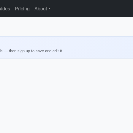
ides
Pricing
About
ds — then sign up to save and edit it.