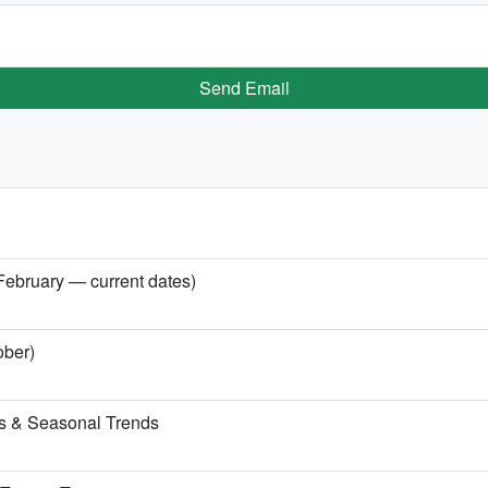
Send Email
 February — current dates)
ober)
ns & Seasonal Trends