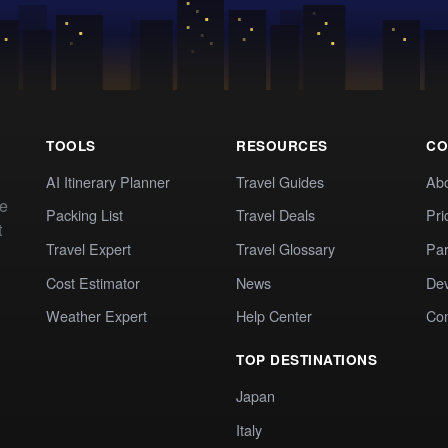
TOOLS
RESOURCES
CO
AI Itinerary Planner
Travel Guides
Ab
te
Packing List
Travel Deals
Pri
t
Travel Expert
Travel Glossary
Par
Cost Estimator
News
Dev
Weather Expert
Help Center
Co
TOP DESTINATIONS
Japan
Italy