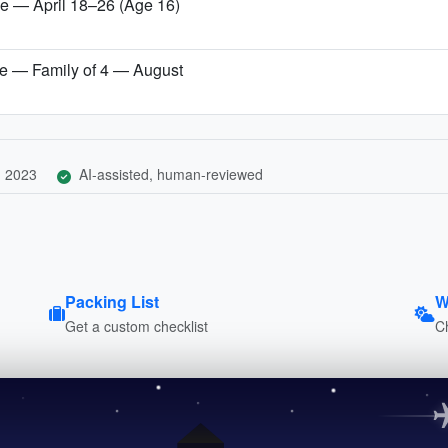
ce — April 18–26 (Age 16)
se — Family of 4 — August
, 2023
AI-assisted, human-reviewed
Packing List
W
Get a custom checklist
C