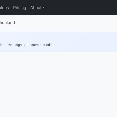
ides
Pricing
About
chenland
ds — then sign up to save and edit it.