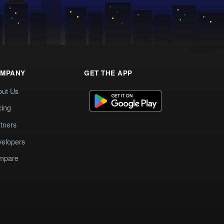
MPANY
GET THE APP
out Us
cing
tners
elopers
mpare