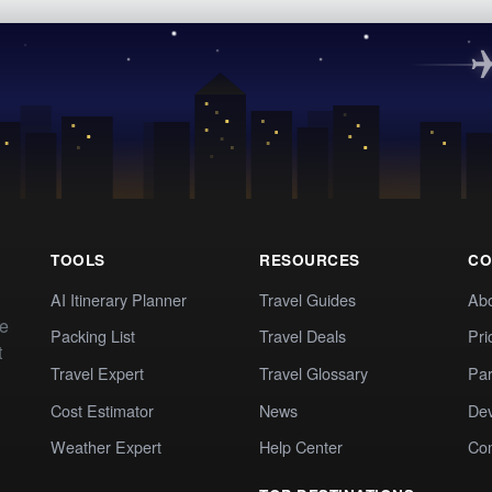
TOOLS
RESOURCES
CO
AI Itinerary Planner
Travel Guides
Ab
te
Packing List
Travel Deals
Pri
t
Travel Expert
Travel Glossary
Par
Cost Estimator
News
Dev
Weather Expert
Help Center
Co