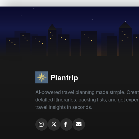
Plantrip
AI-powered travel planning made simple. Crea
detailed itineraries, packing lists, and get exper
travel insights in seconds.