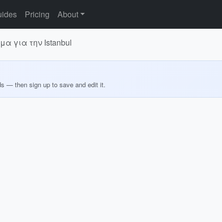
ides
Pricing
About
α για την Istanbul
ds — then sign up to save and edit it.