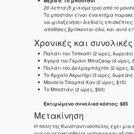
Μέρα 6: Το μποστάνι
20 λεπτά (5 χιλιόμετρα) από το μουσ
Το μποστάνι είναι ένα κτήμα παρακε
να φιλοξενήσει διεθνείς επισκέπτες κ
αποθήκες βρίσκονται εδώ, και αυτό ε
Χρονικές και συνολικές
Παλάτι του Τοπκαπί (2 ώρες, δωρεάν)
Αγορά του Γκράντ Μπαζάαρ (4 ώρες, 
Παλάτι του Δολμαμπάχτσε (2 ώρες, $
Το Αρχαίο Ακρωτήρι (3 ώρες, δωρεάν)
Μουσείο Τσαμπά Χαν (2 ώρες, $15)
Το Μποστάνι (2 ώρες, $50)
Εκτιμώμενο συνολικό κόστος: $85
Μετακίνηση
Η πόλη της Κωνσταντινούπολης έχει μια 
για να μετακινηθείτε γρήγορα και αξιόπι