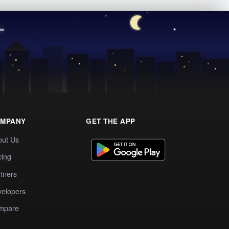
MPANY
GET THE APP
out Us
cing
tners
elopers
mpare