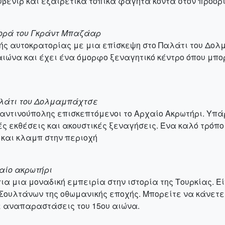
υβενίρ και εξαιρετικά τοπικά φαγητά κοντά στον προορ
Αγορά του Γκράντ Μπαζάαρ
ής αυτοκρατορίας με μια επίσκεψη στο Παλάτι του Δολ
ιώνα και έχει ένα όμορφο ξεναγητικό κέντρο όπου μπορ
Παλάτι του Δολμαμπάχτσε
ταντινούπολης επισκεπτόμενοι το Αρχαίο Ακρωτήρι. Υπά
ές εκθέσεις και ακουστικές ξεναγήσεις. Ένα καλό τρόπο
και κλαμπ στην περιοχή
χαίο ακρωτήρι
ια μια μοναδική εμπειρία στην ιστορία της Τουρκίας. Ε
Σουλτάνων της οθωμανικής εποχής. Μπορείτε να κάνετε
ε αναπαραστάσεις του 15ου αιώνα.