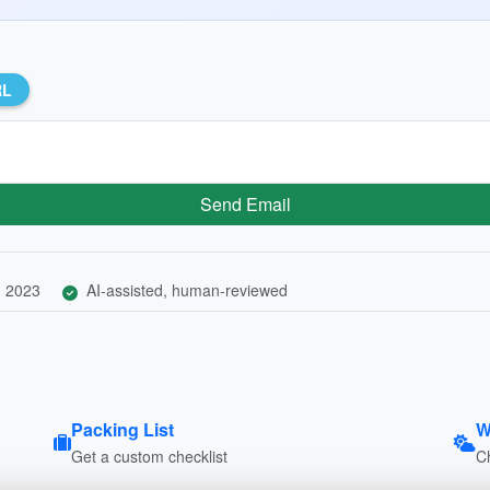
RL
Send Email
, 2023
AI-assisted, human-reviewed
Packing List
W
Get a custom checklist
C