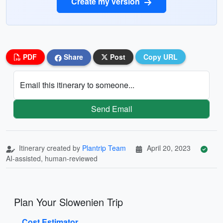
Create my version
PDF
Share
Post
Copy URL
Email this itinerary to someone...
Send Email
Itinerary created by
Plantrip Team
April 20, 2023
AI-assisted, human-reviewed
Plan Your Slowenien Trip
Cost Estimator