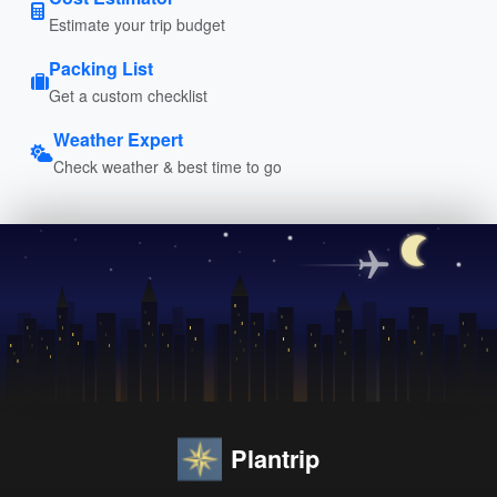
Estimate your trip budget
Packing List
Get a custom checklist
Weather Expert
Check weather & best time to go
Plantrip