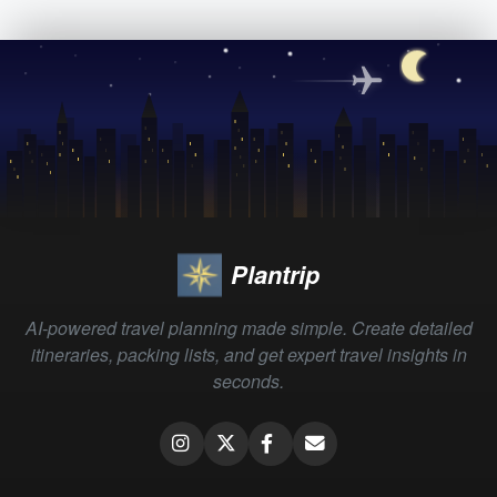
Plantrip
AI-powered travel planning made simple. Create detailed
itineraries, packing lists, and get expert travel insights in
seconds.