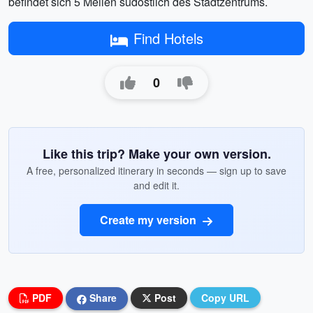
befindet sich 5 Meilen südöstlich des Stadtzentrums.
Find Hotels
0
Like this trip? Make your own version.
A free, personalized itinerary in seconds — sign up to save
and edit it.
Create my version
PDF
Share
Post
Copy URL