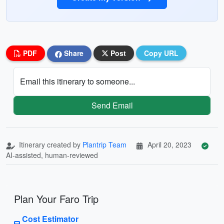
PDF
Share
Post
Copy URL
Email this itinerary to someone...
Send Email
Itinerary created by
Plantrip Team
April 20, 2023
AI-assisted, human-reviewed
Plan Your Faro Trip
Cost Estimator