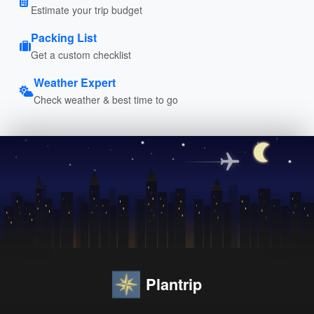
Estimate your trip budget
Packing List
Get a custom checklist
Weather Expert
Check weather & best time to go
Plantrip